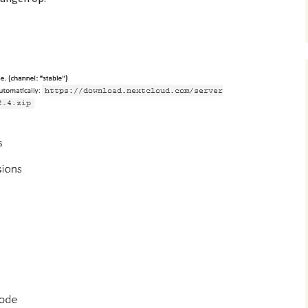
Hosting Provider
Instellen
agement
kup
orziening
 (UPS)