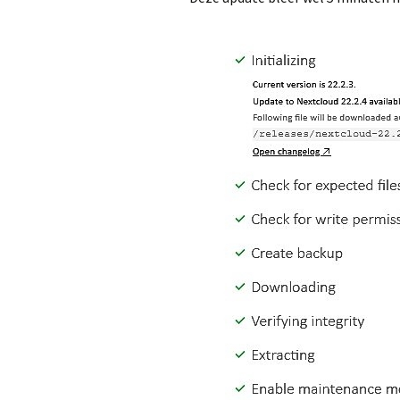
Configuratie
Harddisk Man
Selective Bac
Noodstroomvo
voor de Server