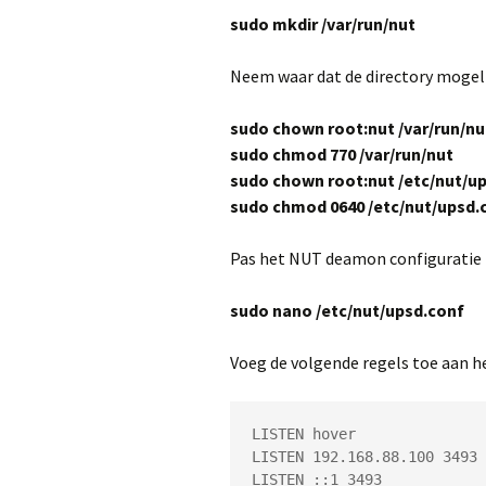
sudo mkdir /var/run/nut
Neem waar dat de directory mogeli
sudo chown root:nut /var/run/nu
sudo chmod 770 /var/run/nut
sudo chown root:nut /etc/nut/up
sudo chmod 0640 /etc/nut/upsd.c
Pas het NUT deamon configuratie 
sudo nano /etc/nut/upsd.conf
Voeg de volgende regels toe aan h
LISTEN hover

LISTEN 192.168.88.100 3493

LISTEN ::1 3493
