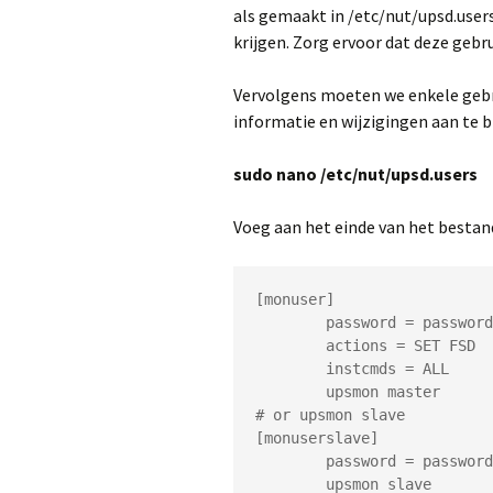
als gemaakt in /etc/nut/upsd.user
krijgen. Zorg ervoor dat deze gebr
Vervolgens moeten we enkele gebru
informatie en wijzigingen aan te 
sudo nano /etc/nut/upsd.users
Voeg aan het einde van het bestan
[monuser]

	password = password

	actions = SET FSD

	instcmds = ALL

	upsmon master

# or upsmon slave

[monuserslave]

	password = password
