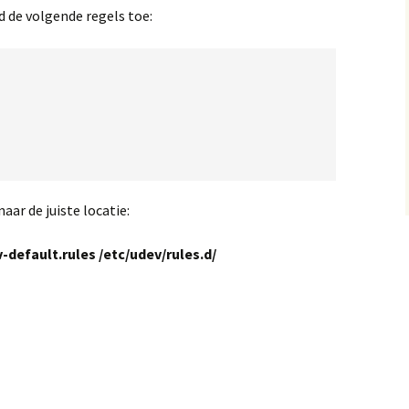
d de volgende regels toe:
aar de juiste locatie:
v-default.rules /etc/udev/rules.d/