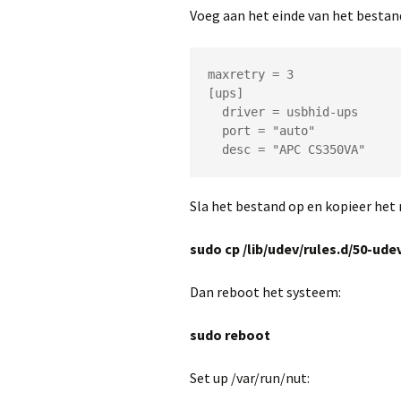
Voeg aan het einde van het bestan
maxretry = 3
[ups]
  driver = usbhid-ups
  port = "auto"
  desc = "APC CS350VA"
Sla het bestand op en kopieer het n
sudo cp /lib/udev/rules.d/50-ude
Dan reboot het systeem:
sudo reboot
Set up /var/run/nut: