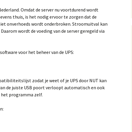
Hosting Provider
Nederland. Omdat de server nu voortdurend wordt
Instellen
evens thuis, is het nodig ervoor te zorgen dat de
agement
niet onverhoeds wordt onderbroken. Stroomuitval kan
. Daarom wordt de voeding van de server geregeld via
kup
rziening
(UPS)
software voor het beheer van de UPS:
ibiliteitslijst zodat je weet of je UPS door NUT kan
van de juiste USB poort verloopt automatisch en ook
et het programma zelf.
n: