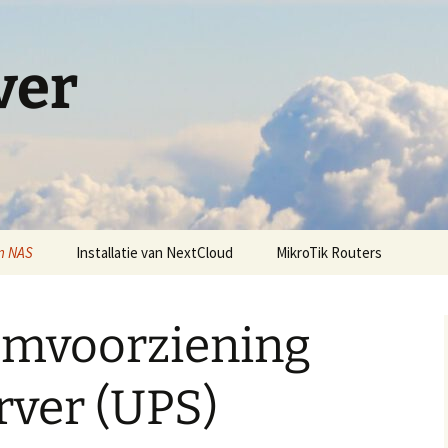
ver
n NAS
Installatie van NextCloud
MikroTik Routers
 de server
Voorbereiden voor
MikroTik Eerste Stappen
NextCloud
mvoorziening
ntu 24.04
IPv4 Aansluiten Server
NextCloud installeren
atie op
CAPsMAN Access Points
rver (UPS)
NextCloud Caching
IPv6 Configuratie
ie &
NextCloud Beveiliging