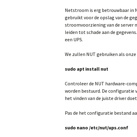
Configuratie
Netstroom is erg betrouwbaar in 
gebruikt voor de opslag van de geg
Harddisk Man
stroomvoorziening van de server 
leiden tot schade aan de gegevens
Selective Bac
een UPS.
Noodstroomvoo
voor de Server 
We zullen NUT gebruiken als onze 
sudo apt install nut
Controleer de NUT hardware-compat
worden bestuurd. De configuratie 
het vinden van de juiste driver do
Pas de het configuratie bestand aa
sudo nano /etc/nut/ups.conf