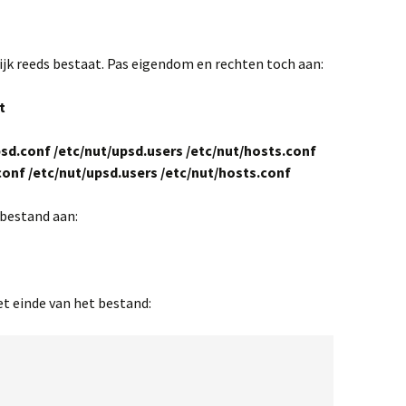
jk reeds bestaat. Pas eigendom en rechten toch aan:
t
sd.conf /etc/nut/upsd.users /etc/nut/hosts.conf
onf /etc/nut/upsd.users /etc/nut/hosts.conf
bestand aan:
et einde van het bestand: