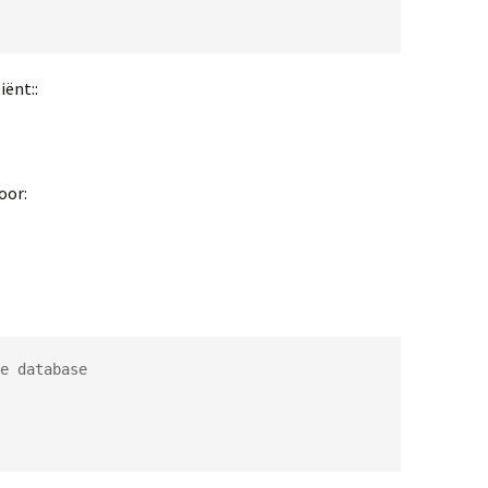
iënt::
oor:
e database
