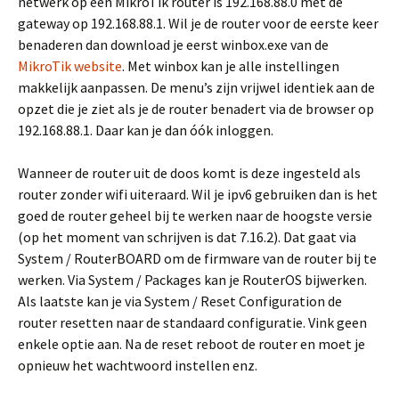
netwerk op een MikroTik router is 192.168.88.0 met de
gateway op 192.168.88.1. Wil je de router voor de eerste keer
benaderen dan download je eerst winbox.exe van de
MikroTik website
. Met winbox kan je alle instellingen
makkelijk aanpassen. De menu’s zijn vrijwel identiek aan de
opzet die je ziet als je de router benadert via de browser op
192.168.88.1. Daar kan je dan óók inloggen.
Wanneer de router uit de doos komt is deze ingesteld als
router zonder wifi uiteraard. Wil je ipv6 gebruiken dan is het
goed de router geheel bij te werken naar de hoogste versie
(op het moment van schrijven is dat 7.16.2). Dat gaat via
System / RouterBOARD om de firmware van de router bij te
werken. Via System / Packages kan je RouterOS bijwerken.
Als laatste kan je via System / Reset Configuration de
router resetten naar de standaard configuratie. Vink geen
enkele optie aan. Na de reset reboot de router en moet je
opnieuw het wachtwoord instellen enz.