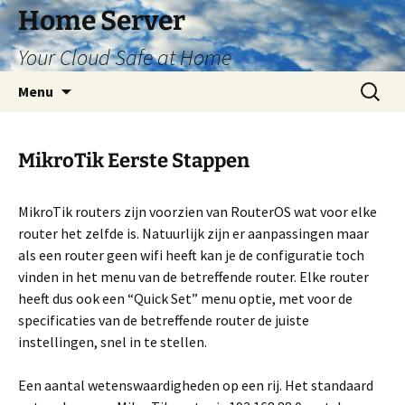
Ga
Home Server
naar
Your Cloud Safe at Home
de
inhoud
Zoeken
Menu
naar:
MikroTik Eerste Stappen
MikroTik routers zijn voorzien van RouterOS wat voor elke
router het zelfde is. Natuurlijk zijn er aanpassingen maar
als een router geen wifi heeft kan je de configuratie toch
vinden in het menu van de betreffende router. Elke router
heeft dus ook een “Quick Set” menu optie, met voor de
specificaties van de betreffende router de juiste
instellingen, snel in te stellen.
Een aantal wetenswaardigheden op een rij. Het standaard